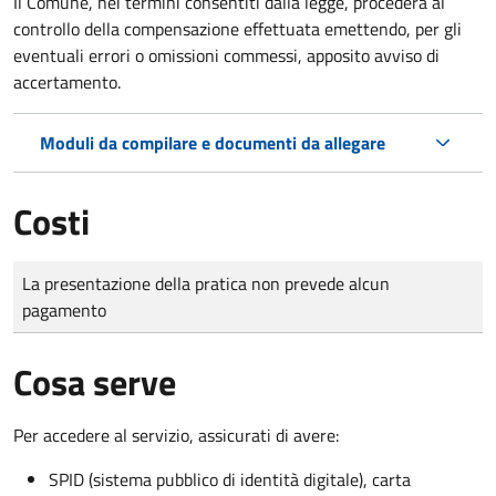
Il Comune, nei termini consentiti dalla legge, procederà al
controllo della compensazione effettuata emettendo, per gli
eventuali errori o omissioni commessi, apposito avviso di
accertamento.
Moduli da compilare e documenti da allegare
Costi
Tipo di pagamento
Importo
La presentazione della pratica non prevede alcun
pagamento
Cosa serve
Per accedere al servizio, assicurati di avere:
SPID (sistema pubblico di identità digitale), carta