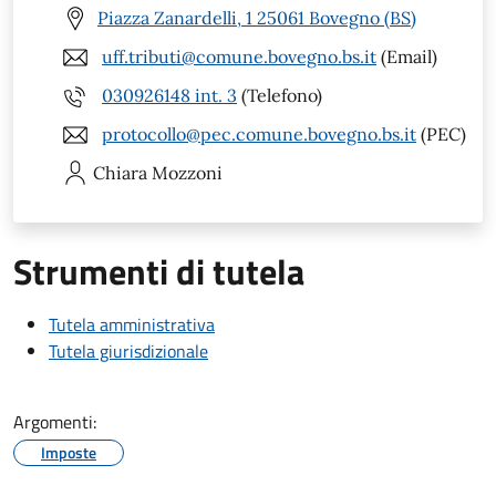
Piazza Zanardelli, 1 25061 Bovegno (BS)
uff.tributi@comune.bovegno.bs.it
(Email)
030926148 int. 3
(Telefono)
protocollo@pec.comune.bovegno.bs.it
(PEC)
Chiara
Mozzoni
Strumenti di tutela
Tutela amministrativa
Tutela giurisdizionale
Argomenti:
Imposte