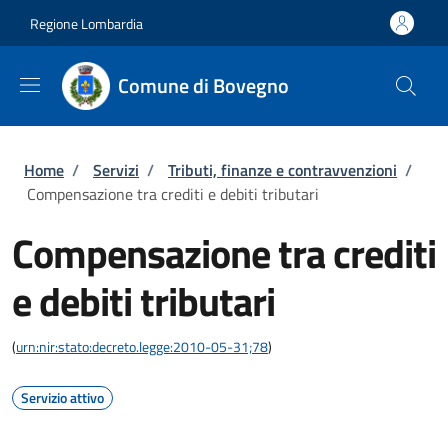
Salta al contenuto principale
Skip to footer content
Regione Lombardia
Comune di Bovegno
Briciole di pane
Home
/
Servizi
/
Tributi, finanze e contravvenzioni
/
Compensazione tra crediti e debiti tributari
Compensazione tra crediti
e debiti tributari
(
urn:nir:stato:decreto.legge:2010-05-31;78
)
Servizio attivo