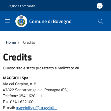
Salta al contenuto principale
Skip to footer content
Regione Lombardia
Comune di Bovegno
Briciole di pane
Home
/
Credits
Credits
Questo sito è stato progettato e realizzato da:
MAGGIOLI Spa
Via del Carpino, n. 8
47822 Santarcangelo di Romagna (RN)
Telefono: 0541 628111
Fax: 0541 622100
E-mail:
maggiolispa@maggioli.it