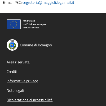
E-mail PEC:
segreteria@maggioli.legalmail.it
Comune di Bovegno
Footer menu
Area riservata
Crediti
Informativa privacy
Note legali
Dichiarazione di accessibilità