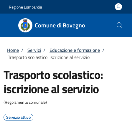
Salta al contenuto principale
Skip to footer content
Regione Lombardia
Comune di Bovegno
Briciole di pane
Home
/
Servizi
/
Educazione e formazione
/
Trasporto scolastico: iscrizione al servizio
Trasporto scolastico:
iscrizione al servizio
(Regolamento comunale)
Servizio attivo