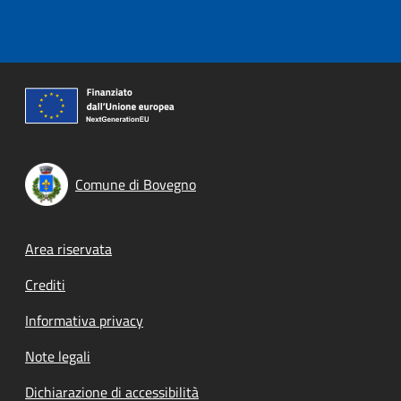
Comune di Bovegno
Footer menu
Area riservata
Crediti
Informativa privacy
Note legali
Dichiarazione di accessibilità