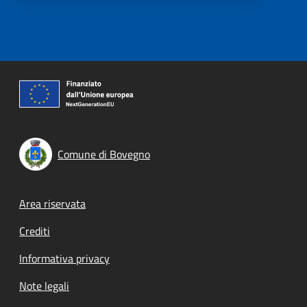
Comune di Bovegno
Footer menu
Area riservata
Crediti
Informativa privacy
Note legali