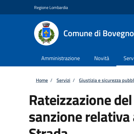
Salta al contenuto principale
Skip to footer content
Regione Lombardia
Comune di Bovegno
Amministrazione
Novità
Serv
Briciole di pane
Home
/
Servizi
/
Giustizia e sicurezza pubbl
Rateizzazione de
sanzione relativa 
Strada