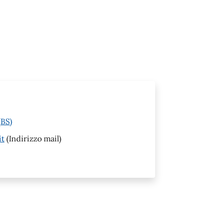
(BS)
it
(Indirizzo mail)