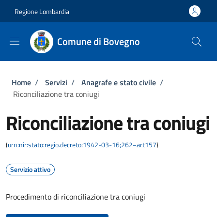
Salta al contenuto principale
Skip to footer content
Regione Lombardia
Comune di Bovegno
Briciole di pane
Home
/
Servizi
/
Anagrafe e stato civile
/
Riconciliazione tra coniugi
Riconciliazione tra coniugi
(
urn:nir:stato:regio.decreto:1942-03-16;262~art157
)
Servizio attivo
Procedimento di riconciliazione tra coniugi