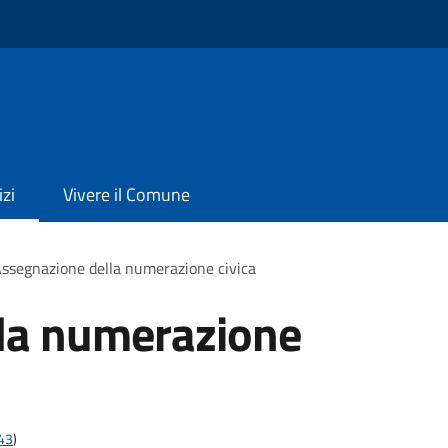
izi
Vivere il Comune
ssegnazione della numerazione civica
la numerazione
t43
)