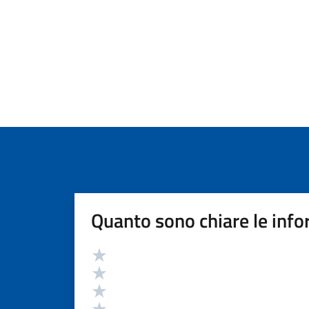
Quanto sono chiare le info
Valutazione
Valuta 5 stelle su 5
Valuta 4 stelle su 5
Valuta 3 stelle su 5
Valuta 2 stelle su 5