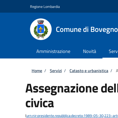
Salta al contenuto principale
Skip to footer content
Regione Lombardia
Comune di Bovegno
Amministrazione
Novità
Serv
Briciole di pane
Home
/
Servizi
/
Catasto e urbanistica
/
A
Assegnazione del
civica
(
urn:nir:presidente.repubblica:decreto:1989-05-30;223~ar