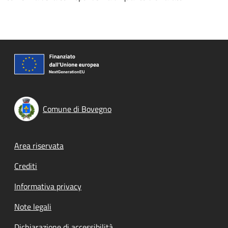
Comune di Bovegno
Footer menu
Area riservata
Crediti
Informativa privacy
Note legali
Dichiarazione di accessibilità