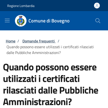
Salta al contenuto principale
Skip to footer content
Regione Lombardia
Comune di Bovegno
Briciole di pane
Home
/
Domande frequenti
/
Quando possono essere utilizzati i certificati rilasciati
dalle Pubbliche Amministrazioni?
Quando possono essere
utilizzati i certificati
rilasciati dalle Pubbliche
Amministrazioni?