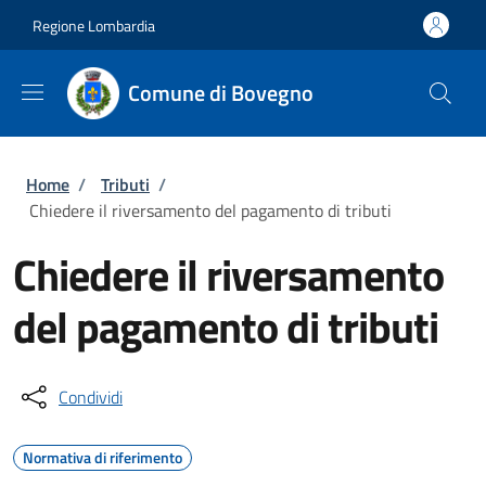
Salta al contenuto principale
Skip to footer content
Regione Lombardia
Comune di Bovegno
Briciole di pane
Home
/
Tributi
/
Chiedere il riversamento del pagamento di tributi
Chiedere il riversamento
del pagamento di tributi
Condividi
Normativa di riferimento