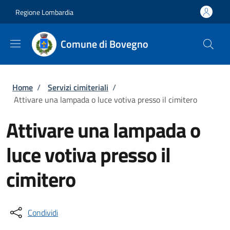
Salta al contenuto principale
Skip to footer content
Regione Lombardia
Comune di Bovegno
Briciole di pane
Home
/
Servizi cimiteriali
/
Attivare una lampada o luce votiva presso il cimitero
Attivare una lampada o
luce votiva presso il
cimitero
Condividi