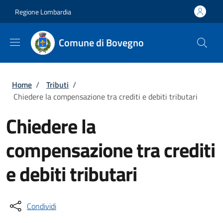
Salta al contenuto principale
Skip to footer content
Regione Lombardia
Comune di Bovegno
Briciole di pane
Home
/
Tributi
/
Chiedere la compensazione tra crediti e debiti tributari
Chiedere la
compensazione tra crediti
e debiti tributari
Condividi