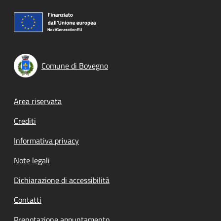
Comune di Bovegno
Footer menu
Area riservata
Crediti
Informativa privacy
Note legali
Dichiarazione di accessibilità
Contatti
Prenotazione appuntamento