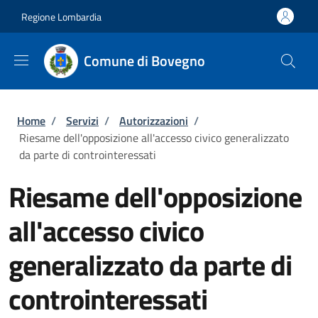
Salta al contenuto principale
Skip to footer content
Regione Lombardia
Comune di Bovegno
Briciole di pane
Home
/
Servizi
/
Autorizzazioni
/
Riesame dell'opposizione all'accesso civico generalizzato
da parte di controinteressati
Riesame dell'opposizione
all'accesso civico
generalizzato da parte di
controinteressati