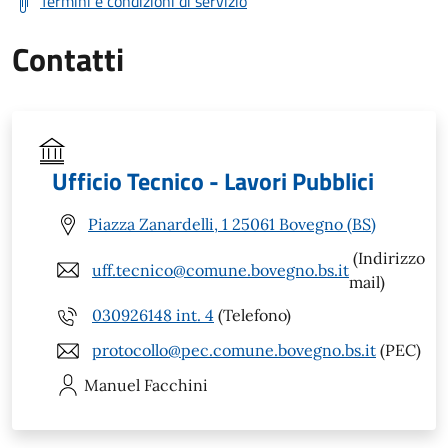
Termini e condizioni di servizio
Contatti
Ufficio Tecnico - Lavori Pubblici
Piazza Zanardelli, 1 25061 Bovegno (BS)
(Indirizzo
uff.tecnico@comune.bovegno.bs.it
mail)
030926148 int. 4
(Telefono)
protocollo@pec.comune.bovegno.bs.it
(PEC)
Manuel
Facchini